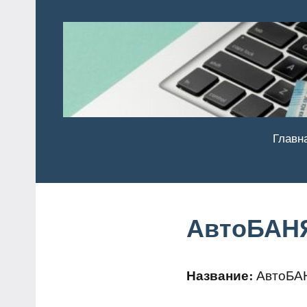
Перейти
к
содержимому
Главн
АвтоБАН
Название:
АвтоБА