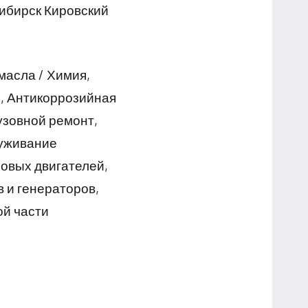
ибирск Кировский
масла / Химия,
и, Антикоррозийная
узовной ремонт,
луживание
овых двигателей,
 и генераторов,
ой части