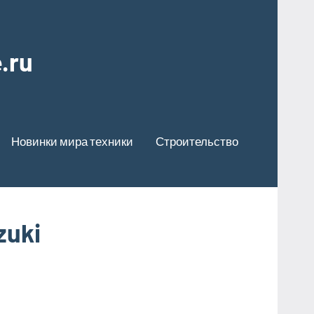
.ru
Новинки мира техники
Строительство
uki