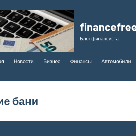
financefree
Блог финансиста
ая
Новости
Бизнес
Финансы
Автомобили
ие бани