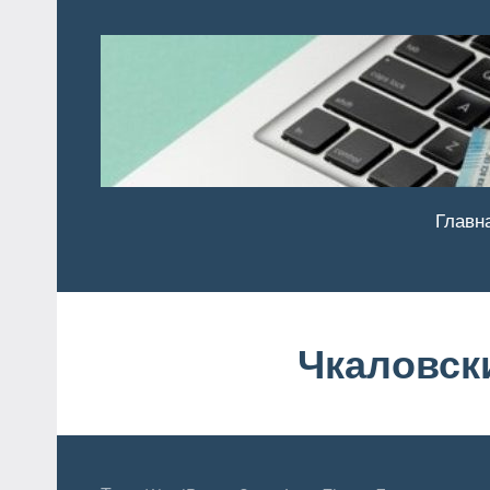
Перейти
к
содержимому
Главн
Чкаловск