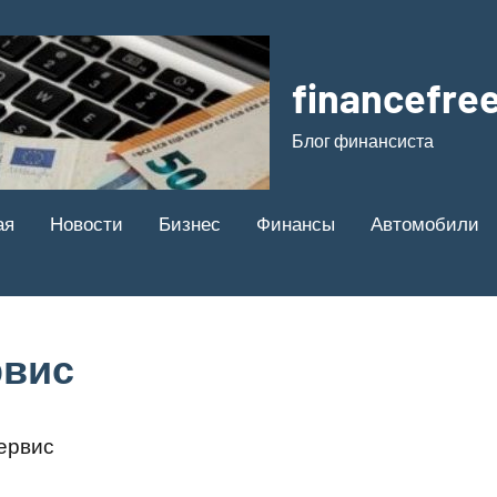
financefree
Блог финансиста
ая
Новости
Бизнес
Финансы
Автомобили
рвис
ервис