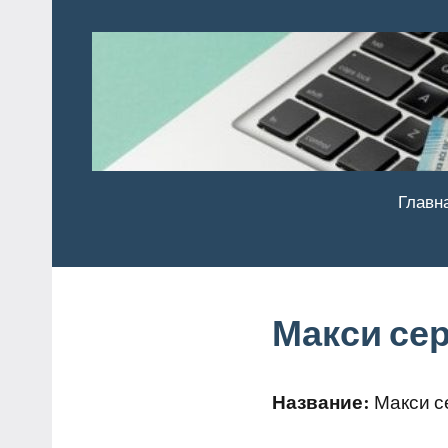
Перейти
к
содержимому
Главн
Макси се
Название:
Макси с