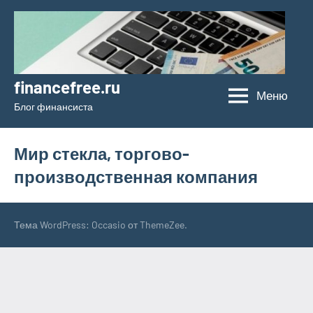
Перейти
к
содержимому
financefree.ru
Меню
Блог финансиста
Мир стекла, торгово-
производственная компания
Тема WordPress: Occasio от ThemeZee.