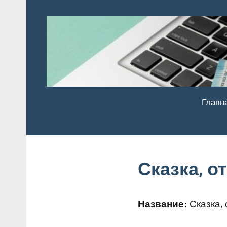
Перейти
к
содержимому
Главн
Сказка, о
Название:
Сказка, 