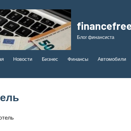
financefree
Блог финансиста
ая
Новости
Бизнес
Финансы
Автомобили
тель
отель