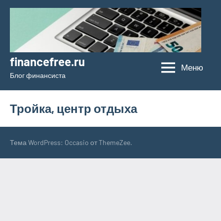
Перейти
к
содержимому
financefree.ru
Меню
Блог финансиста
Тройка, центр отдыха
Тема WordPress: Occasio от ThemeZee.