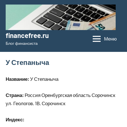
Перейти
к
содержимому
financefree.ru
Меню
Блог финансиста
У Степаныча
Название:
У Степаныча
Страна:
Россия Оренбургская область Сорочинск
ул. Геологов, 1В, Сорочинск
Индекс: