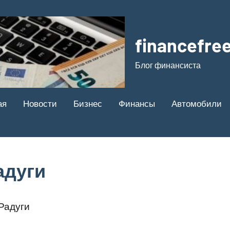
financefree
Блог финансиста
ая
Новости
Бизнес
Финансы
Автомобили
адуги
Радуги