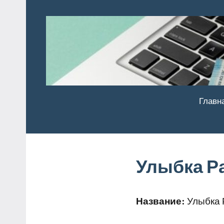
Перейти
к
содержимому
Главн
Улыбка Р
Название:
Улыбка 