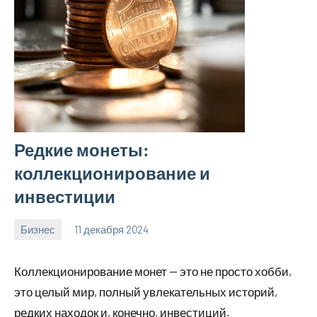
Редкие монеты:
коллекционирование и
инвестиции
Бизнес
11 декабря 2024
Avtor
Нет
комментариев
Коллекционирование монет — это не просто хобби,
это целый мир, полный увлекательных историй,
редких находок и, конечно, инвестиций.