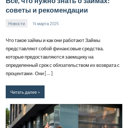
Все, что нужно знать о займах:
советы и рекомендации
Новости
14 марта 2025
Avtor
Нет
комментариев
Что такое займы и как они работают Займы
представляют собой финансовые средства,
которые предоставляются заемщику на
определенный срок с обязательством их возврата с
процентами. Они […]
Читать далее