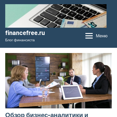
Перейти
к
содержимому
financefree.ru
Меню
Блог финансиста
Обзор бизнес-аналитики и