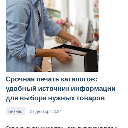
Срочная печать каталогов:
удобный источник информации
для выбора нужных товаров
Бизнес
22 декабря 2024
Avtor
Нет
комментариев
Срочная печать каталогов — это не просто услуга, а