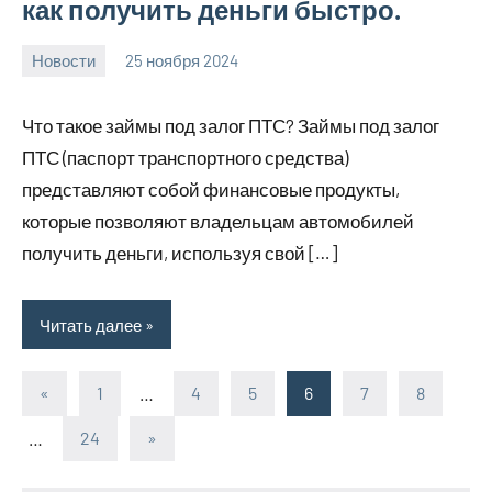
как получить деньги быстро.
Новости
25 ноября 2024
Avtor
Нет
комментариев
Что такое займы под залог ПТС? Займы под залог
ПТС (паспорт транспортного средства)
представляют собой финансовые продукты,
которые позволяют владельцам автомобилей
получить деньги, используя свой […]
Читать далее
«
Предыдущие
1
…
4
5
6
7
8
Пагинация
записи
…
24
Следующие
»
записей
записи