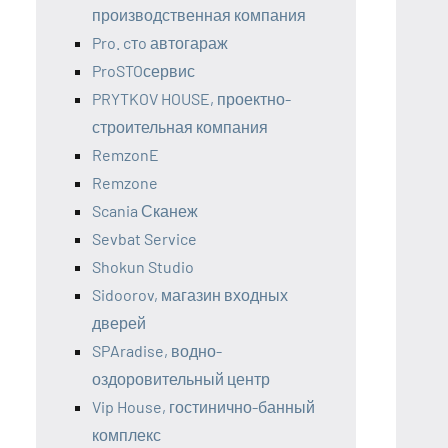
производственная компания
Pro. cтo автогараж
ProSTOсервис
PRYTKOV HOUSE, проектно-
строительная компания
RemzonE
Remzone
Scania Сканеж
Sevbat Service
Shokun Studio
Sidoorov, магазин входных
дверей
SPAradise, водно-
оздоровительный центр
Vip House, гостинично-банный
комплекс