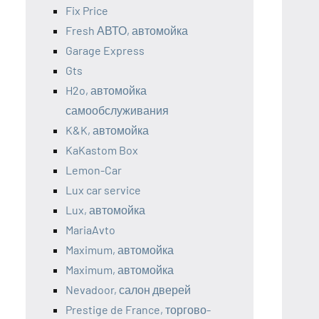
Fix Price
Fresh АВТО, автомойка
Garage Express
Gts
H2o, автомойка
самообслуживания
K&K, автомойка
KaKastom Box
Lemon-Car
Lux car service
Lux, автомойка
MariaAvto
Maximum, автомойка
Maximum, автомойка
Nevadoor, салон дверей
Prestige de France, торгово-