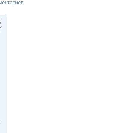
ментариев
?
в
в