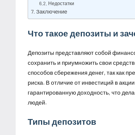
Недостатки
Заключение
Что такое депозиты и за
Депозиты представляют собой финанс
сохранить и приумножить свои средств
способов сбережения денег, так как пр
риска. В отличие от инвестиций в акци
гарантированную доходность, что дела
людей.
Типы депозитов