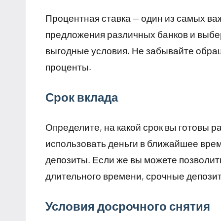
Процентная ставка — один из самых ва
предложения различных банков и выбер
выгодные условия. Не забывайте обращ
проценты.
Срок вклада
Определите, на какой срок вы готовы р
использовать деньги в ближайшее врем
депозиты. Если же вы можете позволить
длительного времени, срочные депозит
Условия досрочного снятия