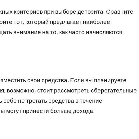
жных критериев при выборе депозита. Сравните
ите тот, который предлагает наиболее
ать внимание на то, как часто начисляются
азместить свои средства. Если вы планируете
я, возможно, стоит рассмотреть сберегательные
 себе не трогать средства в течение
ы могут принести больше дохода.