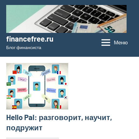
Перейти
к
содержимому
financefree.ru
Меню
Блог финансиста
Hello Pal: разговорит, научит,
подружит