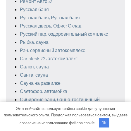
Ремонт Авто52
Русская баня
Русская баня, Русская баня
Русская дверь, Офис; Склад
Русский пар, оздоровительный комплекс
Рыбка, сауна
Рэн, сервисный автокомплекс
Сar blesk 22, автокомплекс
Салют, сауна
Санта, сауна
Сауна на развилке
Светофор, автомойка
Сибирские бани, банно-гостиничный
комплекс
Этот веб-сайт использует файлы cookie для улучшения
пользовательского опыта. Продолжая пользоваться сайтом, вы даете
Сказка, отель
согласие на использование файлов cookie.
OK
Скиф, автомойка