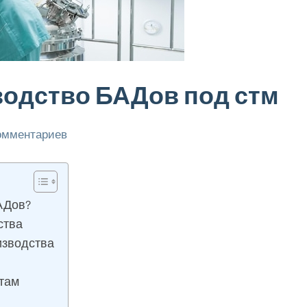
водство БАДов под стм
комментариев
АДов?
ства
изводства
там