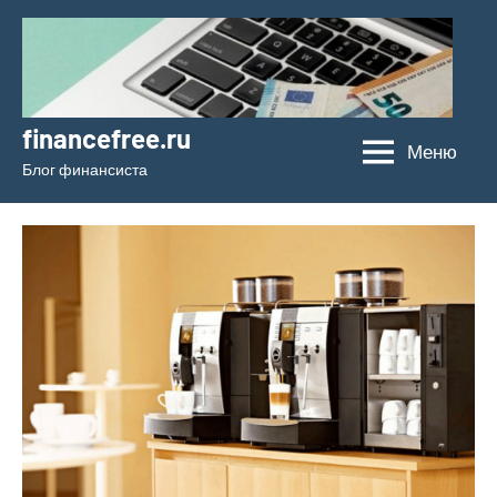
Перейти
к
содержимому
financefree.ru
Меню
Блог финансиста