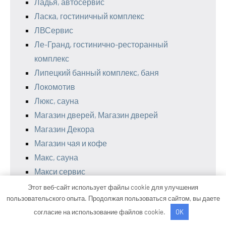
Ладья, автосервис
Ласка, гостиничный комплекс
ЛВСервис
Ле-Гранд, гостинично-ресторанный
комплекс
Липецкий банный комплекс, баня
Локомотив
Люкс, сауна
Магазин дверей, Магазин дверей
Магазин Декора
Магазин чая и кофе
Макс, сауна
Макси сервис
Малиновка, баня на дровах
Этот веб-сайт использует файлы cookie для улучшения
пользовательского опыта. Продолжая пользоваться сайтом, вы даете
Маск, гостиница
согласие на использование файлов cookie.
OK
Мастак