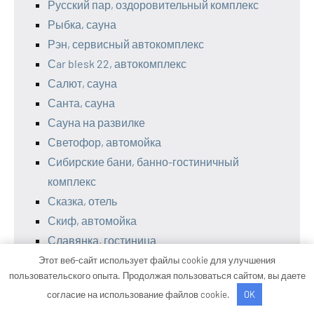
Русский пар, оздоровительный комплекс
Рыбка, сауна
Рэн, сервисный автокомплекс
Сar blesk 22, автокомплекс
Салют, сауна
Санта, сауна
Сауна на развилке
Светофор, автомойка
Сибирские бани, банно-гостиничный
комплекс
Сказка, отель
Скиф, автомойка
Славянка, гостиница
Снежинка, местоположение
Этот веб-сайт использует файлы cookie для улучшения
пользовательского опыта. Продолжая пользоваться сайтом, вы даете
СОК ГРАНАТ, фитнес-клуб
согласие на использование файлов cookie.
OK
Старый корабль, сауна