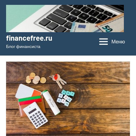
Перейти
к
содержимому
financefree.ru
Меню
Блог финансиста