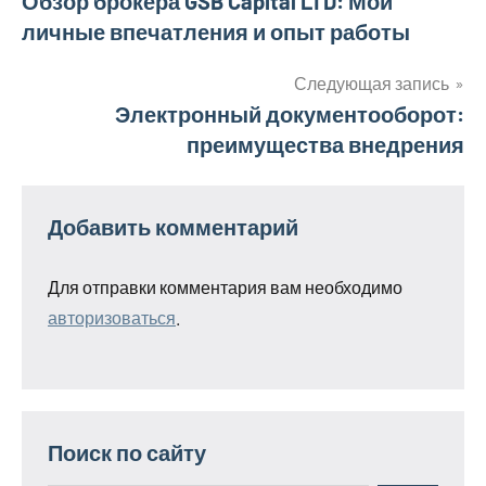
Навигация
Обзор брокера GSB Capital LTD: Мои
личные впечатления и опыт работы
по
записям
Следующая запись
Электронный документооборот:
преимущества внедрения
Добавить комментарий
Для отправки комментария вам необходимо
авторизоваться
.
Поиск по сайту