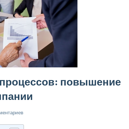
-процессов: повышение
мпании
мментариев