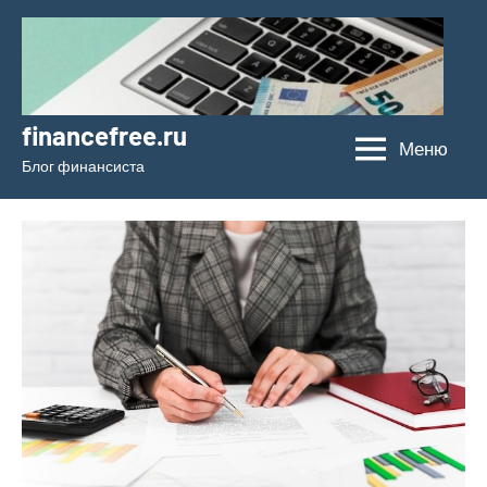
Перейти
к
содержимому
financefree.ru
Меню
Блог финансиста